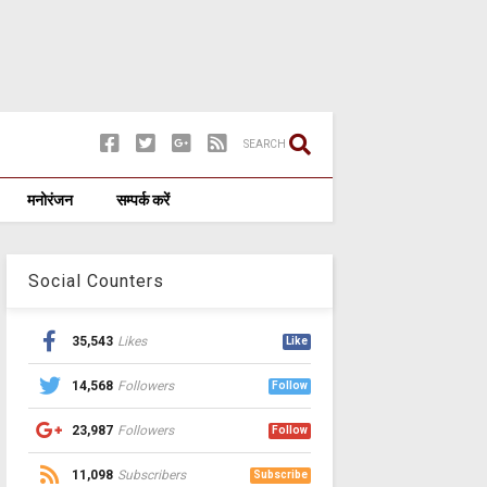
SEARCH
मनोरंजन
सम्पर्क करें
Social Counters
35,543
Likes
Like
14,568
Followers
Follow
23,987
Followers
Follow
11,098
Subscribers
Subscribe