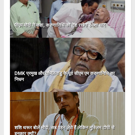
पीएम मोदी ने कहा, करुणानिधि को देश रखेगा हमेशा याद
DMK प्रमुख और तमिलनाडु के पूर्व सीएम एम करुणानिधि का
निधन
शशि थरूर बोले मोदी, सब पहन लेते हैं लेकिन मुस्लिम टोपी से
इनकार क्यों?