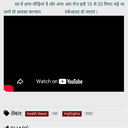
घर में अगर सीढ़ियां है और अगर आप रोज इन्हें 15 से 20 मिनट चढ़ें या
उतरें तो आपका शानदार वर्कआउट हो जाएगा।
लेबल:
Health News
Highlights
145
1507