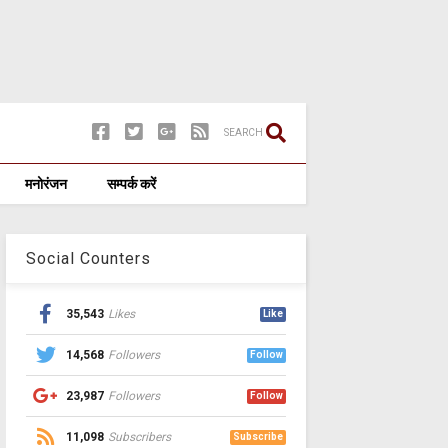
SEARCH
मनोरंजन
सम्पर्क करें
Social Counters
35,543
Likes
Like
14,568
Followers
Follow
23,987
Followers
Follow
11,098
Subscribers
Subscribe