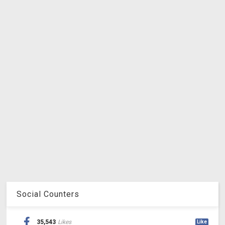
Social Counters
35,543
Likes
Like