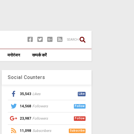
SEARCH
मनोरंजन
सम्पर्क करें
Social Counters
35,543
Likes
Like
14,568
Followers
Follow
23,987
Followers
Follow
11,098
Subscribers
Subscribe