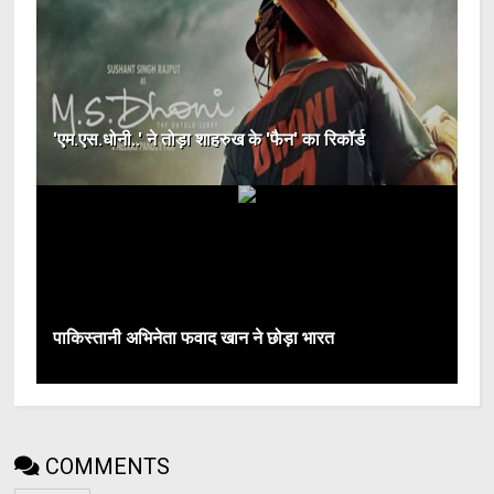
'एम.एस.धोनी..' ने तोड़ा शाहरुख के 'फैन' का रिकॉर्ड
पाकिस्‍तानी अभिनेता फवाद खान ने छोड़ा भारत
COMMENTS