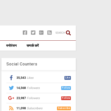
SEARCH
मनोरंजन
सम्पर्क करें
Social Counters
35,543
Likes
Like
14,568
Followers
Follow
23,987
Followers
Follow
11,098
Subscribers
Subscribe