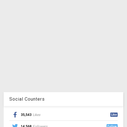
Social Counters
35,543
Likes
Like
14,568
Followers
Follow