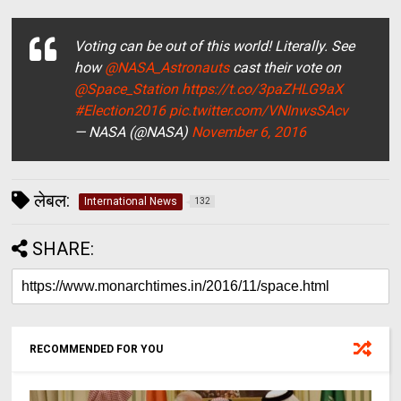
Voting can be out of this world! Literally. See
how
@NASA_Astronauts
cast their vote on
@Space_Station
https://t.co/3paZHLG9aX
#Election2016
pic.twitter.com/VNInwsSAcv
— NASA (@NASA)
November 6, 2016
लेबल:
International News
132
SHARE:
RECOMMENDED FOR YOU