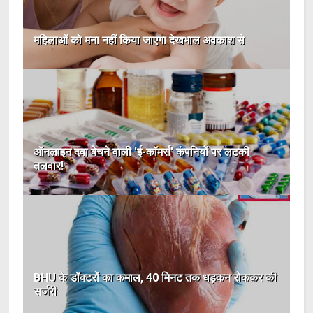
महिलाओं को मना नहीं किया जाएगा देखभाल अवकाश से
ऑनलाइन दवा बेचने वाली 'ई-कॉमर्स' कंपनियों पर लटकी
तलवार!
BHU के डॉक्‍टरों का कमाल, 40 मिनट तक धड़कन रोककर की
सर्जरी