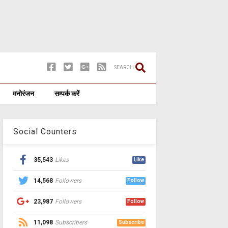
SEARCH
मनोरंजन
सम्पर्क करें
Social Counters
35,543
Likes
Like
14,568
Followers
Follow
23,987
Followers
Follow
11,098
Subscribers
Subscribe