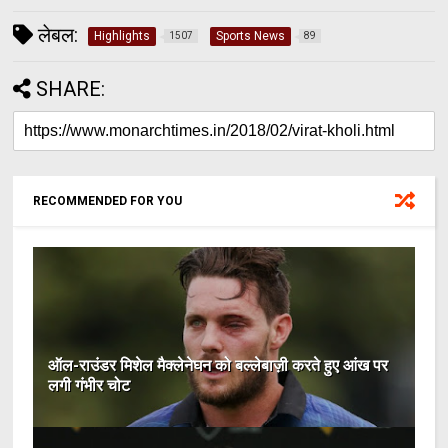
लेबल:
Highlights
Sports News
1507
89
SHARE:
RECOMMENDED FOR YOU
ऑल-राउंडर मिशेल मैक्लेनेघन को बल्लेबाज़ी करते हुए आंख पर
लगी गंभीर चोट