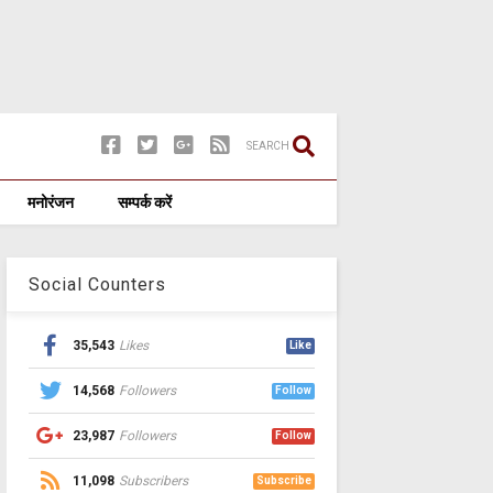
SEARCH
मनोरंजन
सम्पर्क करें
Social Counters
35,543
Likes
Like
14,568
Followers
Follow
23,987
Followers
Follow
11,098
Subscribers
Subscribe