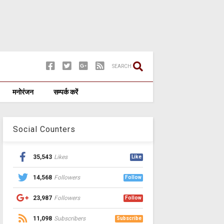
SEARCH
मनोरंजन
सम्पर्क करें
Social Counters
35,543
Likes
Like
14,568
Followers
Follow
23,987
Followers
Follow
11,098
Subscribers
Subscribe