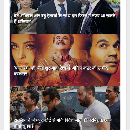
बेटे अभिषेक और बहू ऐश्वर्या के साथ इस फिल्म में नजर आ सकते
हैं अमिताभ
'फन्ने खां' की धीमी शुरुआत, ऐश्वर्या-अनिल कपूर की उम्मीदें
बरकरार
सलमान ने जोधपुर कोर्ट से मांगी विदेश जाने की परमिशन, आज
होगी सुनवाई