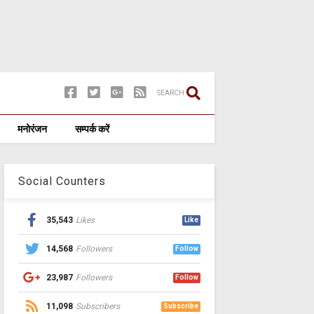
SEARCH
मनोरंजन
सम्पर्क करें
Social Counters
35,543
Likes
Like
14,568
Followers
Follow
23,987
Followers
Follow
11,098
Subscribers
Subscribe