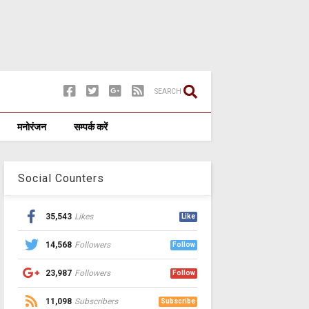
SEARCH
मनोरंजन
सम्पर्क करें
Social Counters
35,543
Likes
Like
14,568
Followers
Follow
23,987
Followers
Follow
11,098
Subscribers
Subscribe