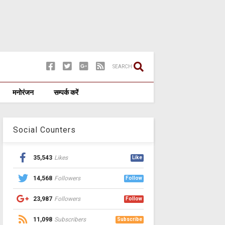
SEARCH
मनोरंजन
सम्पर्क करें
Social Counters
35,543
Likes
Like
14,568
Followers
Follow
23,987
Followers
Follow
11,098
Subscribers
Subscribe