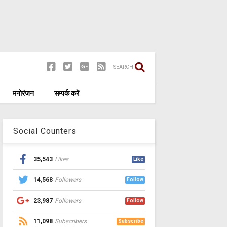
SEARCH
मनोरंजन
सम्पर्क करें
Social Counters
35,543
Likes
Like
14,568
Followers
Follow
23,987
Followers
Follow
11,098
Subscribers
Subscribe