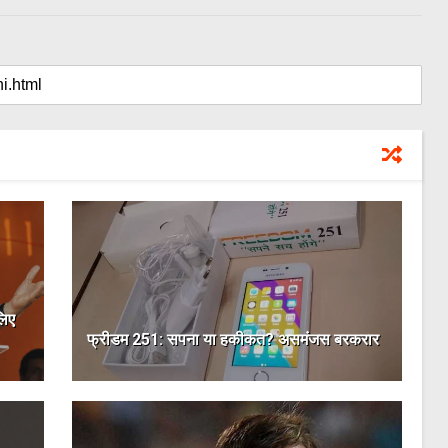
लिए
फ्रीडम 251: सपना या हकीकत? असमंजस बरकरार