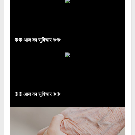
❊❊ आज का सुविचार ❊❊
❊❊ आज का सुविचार ❊❊