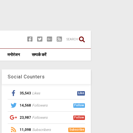
SEARCH
मनोरंजन
सम्पर्क करें
Social Counters
35,543
Likes
Like
14,568
Followers
Follow
23,987
Followers
Follow
11,098
Subscribers
Subscribe