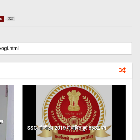
ws
327
का
SSC सीजीएल 2019 में घोषित हुए 8582 पद