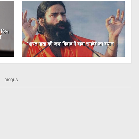
ं जिन
ं
'भारत माता की जय’ विवाद में बाबा रामदेव का बयान
DISQUS