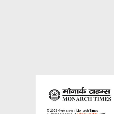
©
2026
मोनार्क टाइम्स । Monarch Times