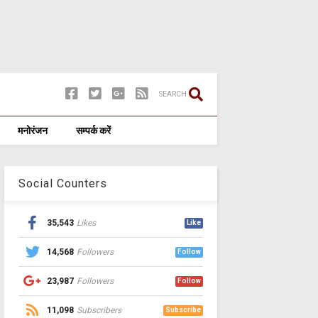
SEARCH
मनोरंजन
सम्पर्क करें
Social Counters
35,543
Likes
Like
14,568
Followers
Follow
23,987
Followers
Follow
11,098
Subscribers
Subscribe